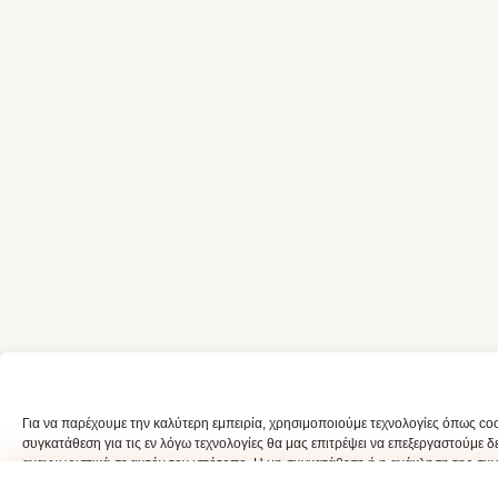
Για να παρέχουμε την καλύτερη εμπειρία, χρησιμοποιούμε τεχνολογίες όπως c
συγκατάθεση για τις εν λόγω τεχνολογίες θα μας επιτρέψει να επεξεργαστούμ
αναγνωριστικά σε αυτόν τον ιστότοπο. Η μη συγκατάθεση ή η ανάκληση της συγκ