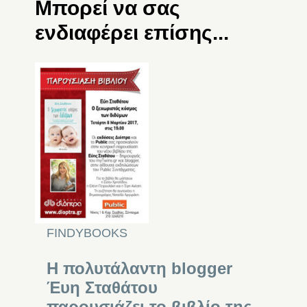
Μπορεί να σας
ενδιαφέρει επίσης...
FINDYBOOKS
Η πολυτάλαντη blogger
Έυη Σταθάτου
παρουσιάζει το βιβλίο της