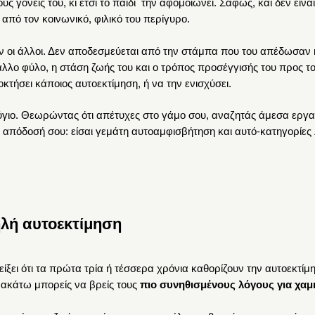
υς γονείς του, κι έτσι το παιδί την αφομοιώνει. Σαφώς, και δεν είν
 από τον κοινωνικό, φιλικό του περίγυρο.
ν οι άλλοι. Δεν αποδεσμεύεται από την στάμπα που του απέδωσαν κ
 άλλο φύλο, η στάση ζωής του και ο τρόπος προσέγγισής του προς τ
κτήσει κάποιος αυτοεκτίμηση, ή να την ενισχύσει.
ιο. Θεωρώντας ότι απέτυχες στο γάμο σου, αναζητάς άμεσα εργασί
ν απόδοσή σου: είσαι γεμάτη αυτοαμφισβήτηση και αυτό-κατηγορίες 
λή αυτοεκτίμηση
 δείξει ότι τα πρώτα τρία ή τέσσερα χρόνια καθορίζουν την αυτοεκτ
ακάτω μπορείς να βρείς τους
πιο συνηθισμένους λόγους για χα