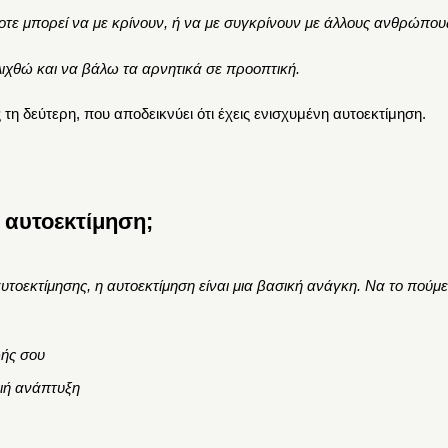
οτε
μ
πορεί να
μ
ε κρίνουν
,
ή να
μ
ε συγκρίνουν
μ
ε άλλους ανθρώπου
ελιχθώ και να βάλω τα αρνητικά σε προοπτική.
 τη δεύτερη, που αποδεικνύει ότι έχεις ενισχυμένη αυτοεκτίμηση.
ς αυτοεκτίμηση
;
υτοεκτίμησης, η αυτοεκτίμηση είναι μια βασική ανάγκη. Να το πούμε
ωής σου
γιή ανάπτυξη