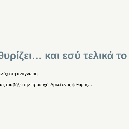
υρίζει… και εσύ τελικά το
 ελάχιστη ανάγνωση
μας τραβήξει την προσοχή. Αρκεί ένας ψίθυρος…