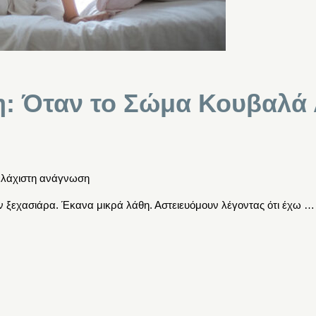
η: Όταν το Σώμα Κουβαλά
ελάχιστη ανάγνωση
υν ξεχασιάρα. Έκανα μικρά λάθη. Αστειευόμουν λέγοντας ότι έχω …